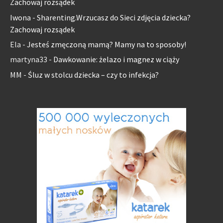
Zachowaj rozsądek
Iwona
-
Sharenting.Wrzucasz do Sieci zdjęcia dziecka?
Zachowaj rozsądek
Ela
-
Jesteś zmęczoną mamą? Mamy na to sposoby!
martyna33
-
Dawkowanie: żelazo i magnez w ciąży
MM
-
Śluz w stolcu dziecka – czy to infekcja?