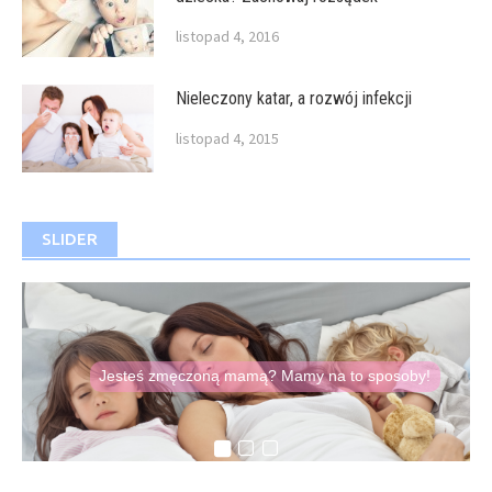
listopad 4, 2016
Nieleczony katar, a rozwój infekcji
listopad 4, 2015
SLIDER
Koniecznie przeczytaj
O zaletach i wadach
Co sleepingu
Jesteś zmęczoną mamą? Mamy na to sposoby!
Domowe sposoby na zabkowanie