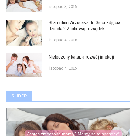
listopad 3, 2015
Sharenting.Wrzucasz do Sieci zdjęcia
dziecka? Zachowaj rozsądek
listopad 4, 2016
Nieleczony katar, a rozwój infekcji
listopad 4, 2015
SLIDER
Koniecznie przeczytaj
O zaletach i wadach
Co sleepingu
Jesteś zmęczoną mamą? Mamy na to sposoby!