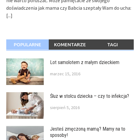
nie warto poruszać. Może pamiętacie ze swojego
doświadczenia jak mama czy Babcia szeptały Wam do ucha:
[...]
POPULARNE
KOMENTARZE
TAGI
Lot samolotem z małym dzieckiem
marzec 15, 2016
Śluz w stolcu dziecka – czy to infekcja?
sierpień 5, 2016
Jesteś zmęczoną mamą? Mamy na to
sposoby!