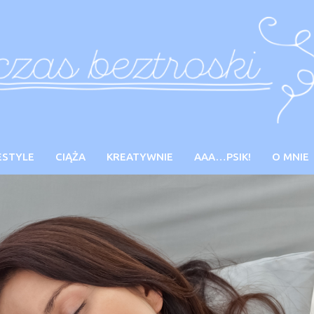
ESTYLE
CIĄŻA
KREATYWNIE
AAA…PSIK!
O MNIE
O zal