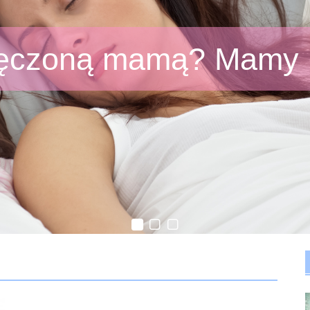
ęczoną mamą? Mamy n
Domowe sposoby na z