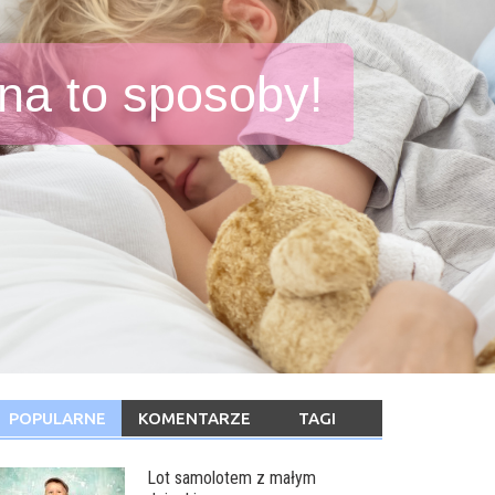
a to sposoby!
abkowanie
POPULARNE
KOMENTARZE
TAGI
Lot samolotem z małym