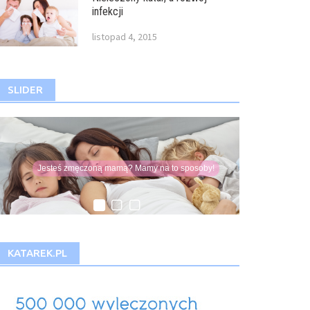
infekcji
listopad 4, 2015
SLIDER
iecznie przeczytaj
O zaletach i wadach
Co sleepingu
Jesteś zmęczoną mamą? Mamy na to sposoby!
Domowe sposoby na zabkowanie
KATAREK.PL