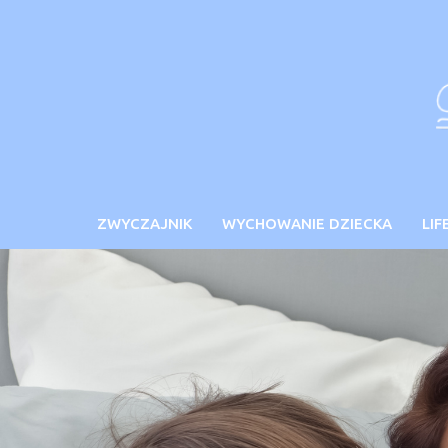
Skip
to
content
ZWYCZAJNIK
WYCHOWANIE DZIECKA
LIF
Koniecznie przeczytaj