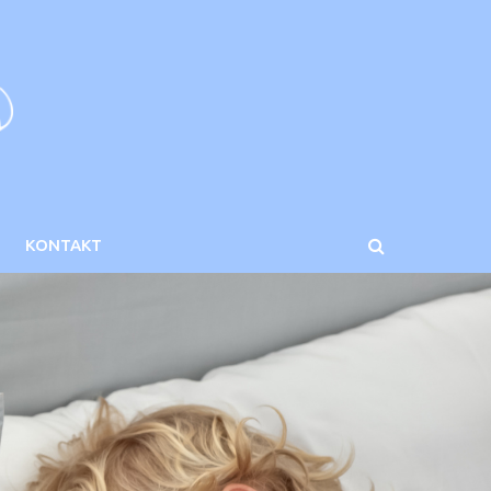
KONTAKT
etach i wadach
Co sleepingu