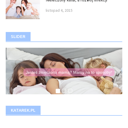
listopad 4, 2015
SLIDER
Koniecznie przeczytaj
O zaletach i wadach
Co sleepingu
Jesteś zmęczoną mamą? Mamy na to sposoby!
Domowe sposoby na zabkowanie
KATAREK.PL