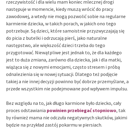
rzeczywistość i dla wielu mam koniec mlecznej drogi
następuje w momencie, kiedy muszą wrócić do pracy
zawodowej, a wtedy nie mogą pozwolić sobie na regularne
karmienie dziecka, w takich porach, w jakich ono tego
potrzebuje. Są dzieci, które samoistnie przyzwyczajają się
do picia z butelki i odrzucają pierś, jako naturalne
następstwo, ale większość dzieci trzeba do tego
przygotować. Niewątpliwe jest jednak to, że dla każdego
jest to duża zmiana, zarówno dla dziecka, jak i dla matki,
wiążąca się z nowymi emocjami, często stresem i próbą
odnalezienia się w nowej sytuacji. Dlatego też podjęcie
takiej a nie innej decyzji powinno być dobrze przemyślane, a
przede wszystkim nie podejmowane pod wpływem impulsu.
Bez względu na to, jak długo karmione było dziecko, cały
proces odstawiania
powinien przebiegać stopniowo
, tak
by również mama nie odczuła negatywnych skutków, jakimi
będzie na przykład zastój pokarmu w piersiach.