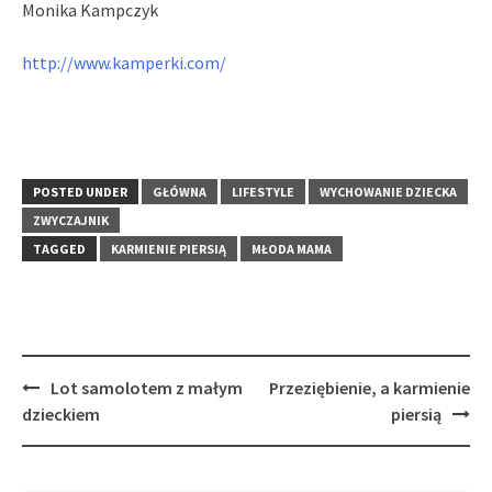
Monika Kampczyk
http://www.kamperki.com/
POSTED UNDER
GŁÓWNA
LIFESTYLE
WYCHOWANIE DZIECKA
ZWYCZAJNIK
TAGGED
KARMIENIE PIERSIĄ
MŁODA MAMA
Lot samolotem z małym
Przeziębienie, a karmienie
Post
dzieckiem
piersią
navigation