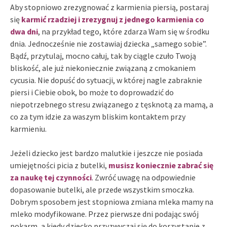
Aby stopniowo zrezygnować z karmienia piersią, postaraj
się
karmić rzadziej i zrezygnuj z jednego karmienia co
dwa dni
, na przykład tego, które zdarza Wam się w środku
dnia. Jednocześnie nie zostawiaj dziecka „samego sobie”.
Bądź, przytulaj, mocno całuj, tak by ciągle czuło Twoją
bliskość, ale już niekoniecznie związaną z cmokaniem
cycusia. Nie dopuść do sytuacji, w której nagle zabraknie
piersi i Ciebie obok, bo może to doprowadzić do
niepotrzebnego stresu związanego z tęsknotą za mamą, a
co za tym idzie za waszym bliskim kontaktem przy
karmieniu.
Jeżeli dziecko jest bardzo malutkie i jeszcze nie posiada
umiejętności picia z butelki,
musisz koniecznie zabrać się
za naukę tej czynności
. Zwróć uwagę na odpowiednie
dopasowanie butelki, ale przede wszystkim smoczka.
Dobrym sposobem jest stopniowa zmiana mleka mamy na
mleko modyfikowane. Przez pierwsze dni podając swój
pokarm, a kiedy dziecko przyzwyczai się do korzystanie z